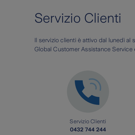
- scaricare l’App DB Le Mie Cart
segui la procedura guidata 
Servizio Clienti
- accedere al sito DB Le Mie Ca
conferma l’attivazione del
funzione della tariffa applicata
riconoscimento facciale.
Il servizio clienti è attivo dal lunedì 
- Se non sei registrato:
Global Customer Assistance Service e
scarica l’App DB Le Mie C
clicca su ‘’Registrati’’;
segui la procedura guidata 
titolare associato alla Carta
conferma l’attivazione del
Servizio Clienti
riconoscimento facciale;
0432 744 244