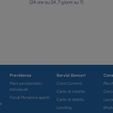
(24 ore su 24, 7 giorni su 7)
Previdenza
Servizi Bancari
Cons
Piani pensionistici
Conti Correnti
Perch
individuali
Carte di credito
Cerc
Fondi Pensione aperti
Carte di debito
Lavor
ne
Lending
Modu