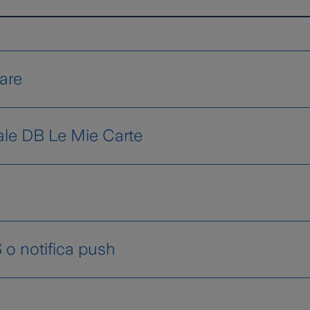
lare
estra in ogni lista movimenti;
tale DB Le Mie Carte
ice Titolare è riportato nella lettera con cui ti è st
 le spese effettuate;
ti in formato digitale e scaricarla ogni mese;
a tua Carta per gli acquisti online;
S o notifica push
arte;
vi via SMS;
e spese della tua carta di credito ti consigliamo di:
le stesse credenziali (email e password) con cui sei r