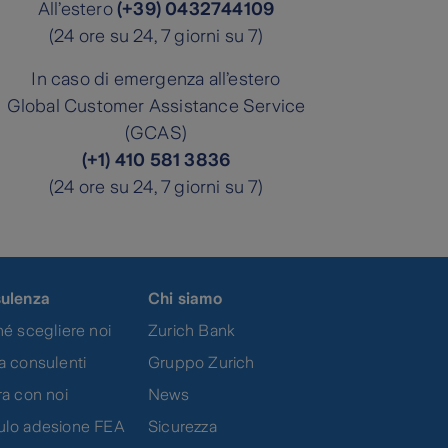
All’estero
(+39) 0432744109
(24 ore su 24, 7 giorni su 7)
In caso di emergenza all’estero
Global Customer Assistance Service
(GCAS)
(+1) 410 581 3836
(24 ore su 24, 7 giorni su 7)
ulenza
Chi siamo
é scegliere noi
Zurich Bank
a consulenti
Gruppo Zurich
a con noi
News
lo adesione FEA
Sicurezza