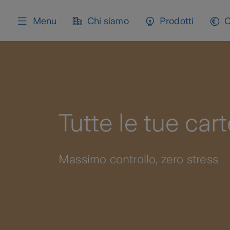
content
Menu
Chi siamo
Prodotti
C
Tutte le tue car
Massimo controllo, zero stress