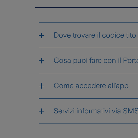
Dove trovare il codice tito
Carte di credito in alto a d
Cosa puoi fare con il Por
sei un nuovo cliente? Il Cod
Visualizzare in tempo reale
Come accedere all’app
richiedere la lista movimen
- Se sei già registrato:
gestire le impostazioni dell
Servizi informativi via SM
scarica l’App DB Le Mie C
attivare i servizi informati
Per controllare in tempo reale l
accedi all’App utilizzando 
aggiornare i tuoi dati.