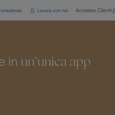
Accesso Clienti
onsulenza
Lavora con noi
un’unica app
te in