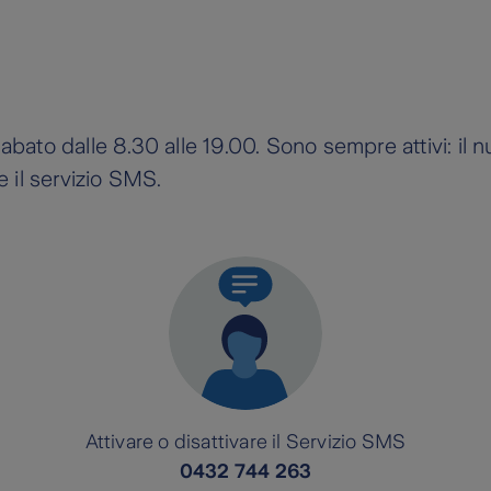
e con cui puoi ricevere una notifica push gratuita a
per collegare l’App al tuo cellulare;
rte e attivare i servizi informativi via SMS. Gli SM
 riconoscimento biometrico per approvare gli acquis
 dal tuo operatore telefonico.
al sabato dalle 8.30 alle 19.00. Sono sempre attivi: i
 il servizio SMS.
arte;
in cui ti verranno richiesti (codice fiscale, indirizz
);
 riconoscimento biometrico per approvare gli acquist
Attivare o disattivare il Servizio SMS
0432 744 263