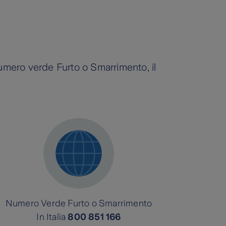
d ogni utilizzo della Carta;
S hanno un costo variabile in
ti online con impronta digitale o
l numero verde Furto o Smarrimento, il
o mail, numero di cellulare e codice
i online con impronta. digitale o
Numero Verde Furto o Smarrimento
In Italia
800 851 166