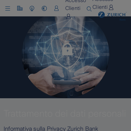
Accesso
Clienti
Clienti
Chi siamo
Lavora con noi
Trattamento dei dati personali
Informativa sulla Privacy Zurich Bank​