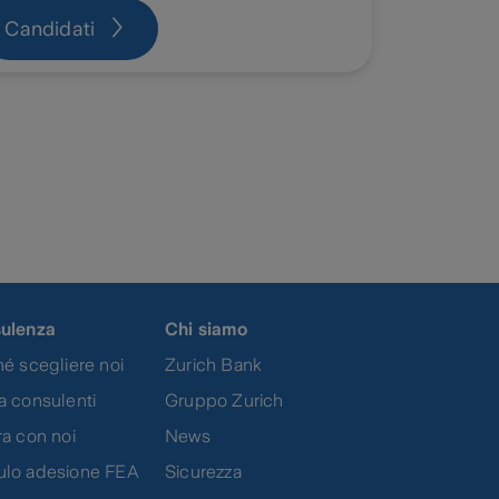
Candidati
ulenza
Chi siamo
é scegliere noi
Zurich Bank
a consulenti
Gruppo Zurich
a con noi
News
lo adesione FEA
Sicurezza