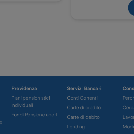
Previdenza
Servizi Bancari
Cons
Piani pensionistici
Conti Correnti
Perch
individuali
Carte di credito
Cerc
Fondi Pensione aperti
Carte di debito
Lavor
ne
Lending
Modu