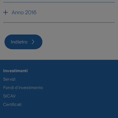
Zed Omnifund - Relazione sulla
Anno 2016
Gestione
Zed Omnifund -Modulo
Contributi non dedotti 2016
Indietro
Zed Omnifund - Modulo
designazioni beneficiari 2016
Zed Omnifund - Modulo richiesta
Investimenti
liquidazioni 2016
Servizi
Fondi d'investimento
SICAV
Certificati