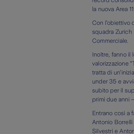
record consolid
la nuova Area 11
Con l’obiettivo 
squadra Zurich B
Commerciale.
Inoltre, fanno i
valorizzazione 
tratta di un’iniz
under 35 e avvia
subito per il s
primi due anni –
Entrano così a 
Antonio Borrell
Silvestri e Ant