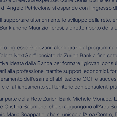
ato e di elevata expertise, come Sonia Stanislao e L
 di Angelo Petriccione si espande con l’ingresso di
di supportare ulteriormente lo sviluppo della rete, en
ank anche Maurizio Teresi, a diretto riporto della 
l loro ingresso 9 giovani talenti grazie al programma
“Talent NextGen” lanciato da Zurich Bank a fine set
iativa ideata dalla Banca per formare i giovani consul
rli alla professione, tramite supporti economici, for
uperamento dell’esame di abilitazione OCF e succes
 e di affiancamento sul territorio con consulenti più
far parte della Rete Zurich Bank Michele Monaco, 
i e Cristina Salamone, che si aggiungono all’Area Su
onio Maria Scappatici che si unisce all’Area Centro;