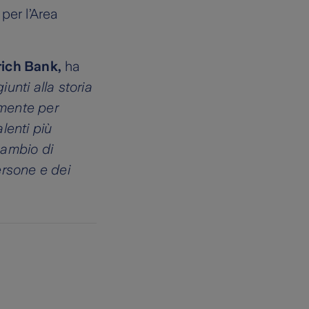
per l’Area
rich Bank,
ha
unti alla storia
amente per
lenti più
cambio di
ersone e dei