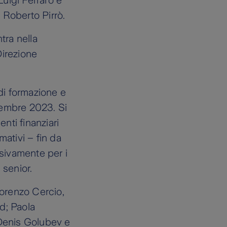
uigi Ferraro e
 Roberto Pirrò.
tra nella
Direzione
 di formazione e
tembre 2023. Si
enti finanziari
mativi – fin da
sivamente per i
 senior.
Lorenzo Cercio,
d; Paola
 Denis Golubev e