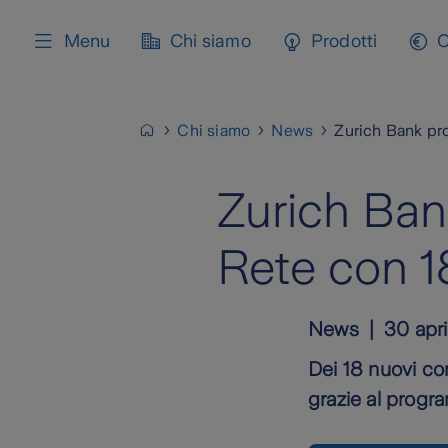
content
Menu
Chi siamo
Prodotti
C
Chi siamo
News
Zurich Bank pro
Zurich Ban
Rete con 1
News
30 apr
Dei 18 nuovi con
grazie al progr