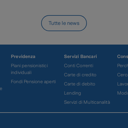
Tutte le news
Previdenza
Servizi Bancari
Cons
Piani pensionistici
Conti Correnti
Perch
individuali
Carte di credito
Cerc
Fondi Pensione aperti
Carte di debito
Lavor
ne
Lending
Modu
Servizi di Multicanalità