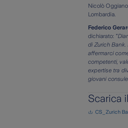
Nicolò Oggiano p
Lombardia.
Federico Gerar
dichiarato:
“Diam
di Zurich Bank.
affermarci come 
competenti, val
expertise tra di
giovani consulen
Scarica 
CS_Zurich Ba