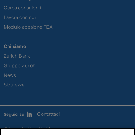
Cerca consulenti
Lavora con noi
Modulo adesione FEA
Chi siamo
Zurich Bank
Gruppo Zurich
News
Sicurezza
Contattaci
Seguici su
Privacy
Cookies
Disclaimer